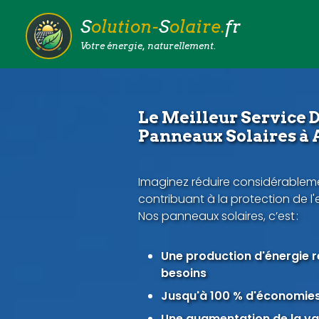
S
olution-
S
olaire.
fr
Votre énergie, naturellement.
Le Meilleur Service D
Panneaux Solaires à 
Imaginez réduire considérableme
contribuant à la protection de l
Nos panneaux solaires, c’est :
Une production d'énergie 
besoins
Jusqu'à 100 % d'économies 
Une augmentation de la val