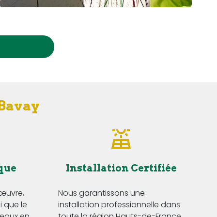
 Bavay
que
Installation Certifiée
'œuvre,
Nous garantissons une
i que le
installation professionnelle dans
eaux en
toute la région Hauts-de-France,