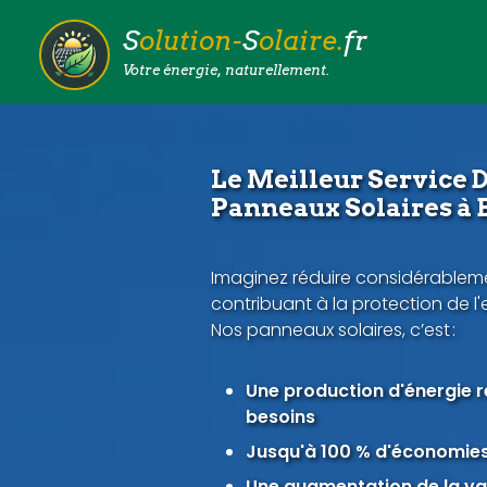
S
olution-
S
olaire.
fr
Votre énergie, naturellement.
Le Meilleur Service D
Panneaux Solaires à 
Imaginez réduire considérableme
contribuant à la protection de l
Nos panneaux solaires, c’est :
Une production d'énergie 
besoins
Jusqu'à 100 % d'économies 
Une augmentation de la val