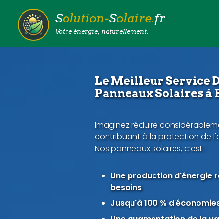
S
olution-
S
olaire.
fr
Votre énergie, naturellement.
Le Meilleur Service D
Panneaux Solaires à 
Imaginez réduire considérableme
contribuant à la protection de l
Nos panneaux solaires, c’est :
Une production d'énergie 
besoins
Jusqu'à 100 % d'économies 
Une augmentation de la val