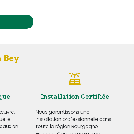
à Bey
que
Installation Certifiée
'œuvre,
Nous garantissons une
ue le
installation professionnelle dans
eaux en
toute la région Bourgogne-
Franche-Comté, maximisant