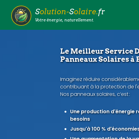
S
olution-
S
olaire.
fr
Votre énergie, naturellement.
Le Meilleur Service D
Panneaux Solaires à 
Imaginez réduire considérableme
contribuant à la protection de l
Nos panneaux solaires, c’est :
Une production d'énergie 
besoins
Jusqu'à 100 % d'économies 
Une augmentation de la val