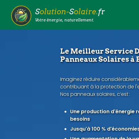
S
olution-
S
olaire.
fr
Votre énergie, naturellement.
Le Meilleur Service D
Panneaux Solaires à
Imaginez réduire considérableme
contribuant à la protection de l
Nos panneaux solaires, c’est :
Une production d'énergie 
besoins
Jusqu'à 100 % d'économies 
Une augmentation de la val