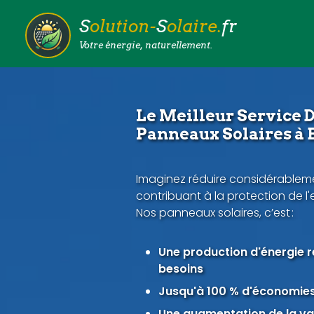
S
olution-
S
olaire.
fr
Votre énergie, naturellement.
Le Meilleur Service D
Panneaux Solaires à 
Imaginez réduire considérableme
contribuant à la protection de l
Nos panneaux solaires, c’est :
Une production d'énergie 
besoins
Jusqu'à 100 % d'économies 
Une augmentation de la val