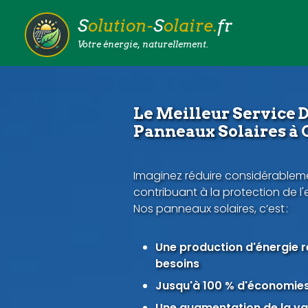
S
olution-
S
olaire.
fr
Votre énergie, naturellement.
Le Meilleur Service D
Panneaux Solaires 
Imaginez réduire considérableme
contribuant à la protection de l
Nos panneaux solaires, c’est :
Une production d'énergie 
besoins
Jusqu'à 100 % d'économies 
Une augmentation de la val