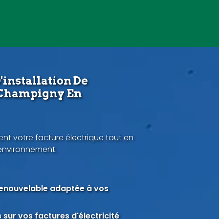
'installation De
 Champigny En
nt votre facture électrique tout en
'environnement.
renouvelable adaptée à vos
sur vos factures d'électricité