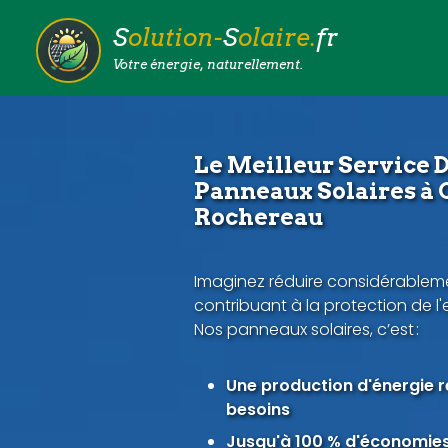
S
olution-
S
olaire.
fr
Votre énergie, naturellement.
Le Meilleur Service D
Panneaux Solaires à
Rochereau
Imaginez réduire considérableme
contribuant à la protection de l
Nos panneaux solaires, c’est :
Une production d'énergie 
besoins
Jusqu'à 100 % d'économies 