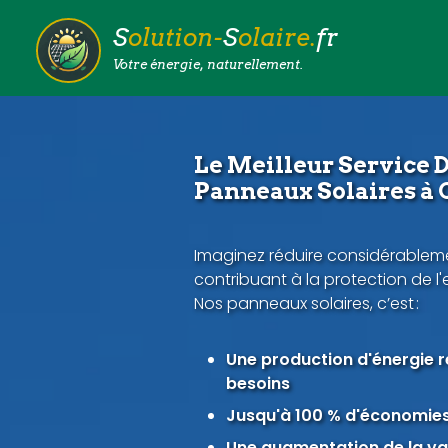
S
olution-
S
olaire.
fr
Votre énergie, naturellement.
Le Meilleur Service D
Panneaux Solaires à 
Imaginez réduire considérableme
contribuant à la protection de l
Nos panneaux solaires, c’est :
Une production d'énergie 
besoins
Jusqu'à 100 % d'économies 
Une augmentation de la val