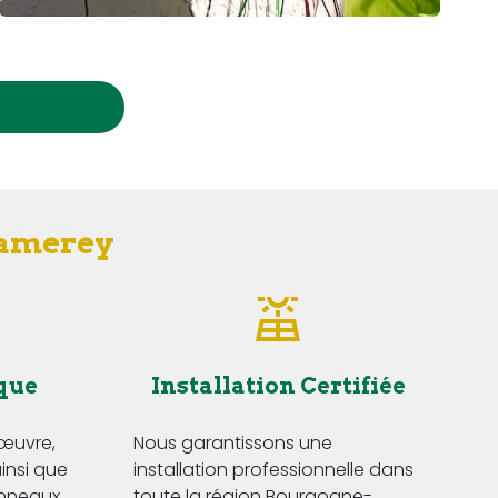
Damerey
que
Installation Certifiée
'œuvre,
Nous garantissons une
insi que
installation professionnelle dans
anneaux
toute la région Bourgogne-