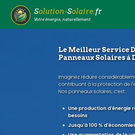
S
olution-
S
olaire.
fr
Votre énergie, naturellement.
Le Meilleur Service D
Panneaux Solaires à
Imaginez réduire considérableme
contribuant à la protection de l
Nos panneaux solaires, c’est :
Une production d'énergie 
besoins
Jusqu'à 100 % d'économies 
Une augmentation de la val