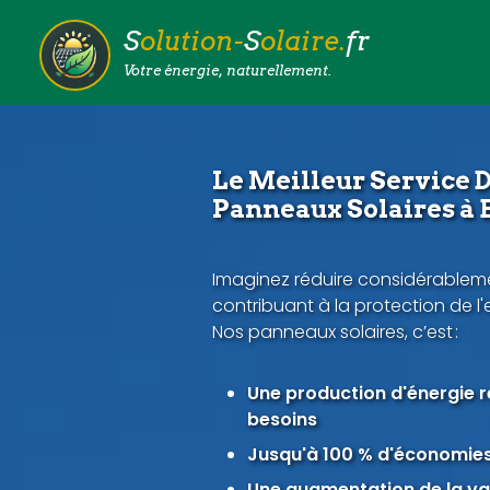
S
olution-
S
olaire.
fr
Votre énergie, naturellement.
Le Meilleur Service D
Panneaux Solaires à 
Imaginez réduire considérableme
contribuant à la protection de l
Nos panneaux solaires, c’est :
Une production d'énergie 
besoins
Jusqu'à 100 % d'économies 
Une augmentation de la val