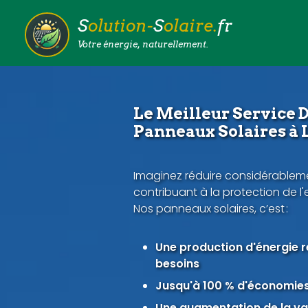
S
olution-
S
olaire.
fr
Votre énergie, naturellement.
Le Meilleur Service D
Panneaux Solaires à 
Imaginez réduire considérableme
contribuant à la protection de l
Nos panneaux solaires, c’est :
Une production d'énergie 
besoins
Jusqu'à 100 % d'économies 
Une augmentation de la val