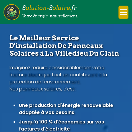
S
olution-
S
olaire.
fr
Votre énergie, naturellement.
Le Meilleur Service
D'installation De Panneaux
Solaires à La Villedieu Du Clain
Imaginez réduire considérablement votre
facture électrique tout en contribuant à la
protection de l'environnement.
Nos panneaux solaires, c’est :
Une production d'énergie renouvelable
adaptée à vos besoins
Jusqu'à 100 % d'économies sur vos
factures d'électricité