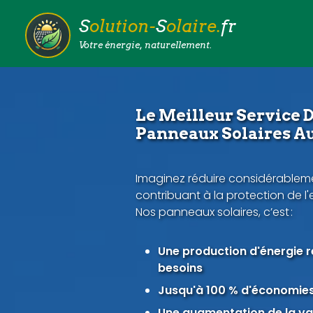
S
olution-
S
olaire.
fr
Votre énergie, naturellement.
Le Meilleur Service D
Panneaux Solaires Au
Imaginez réduire considérableme
contribuant à la protection de l
Nos panneaux solaires, c’est :
Une production d'énergie 
besoins
Jusqu'à 100 % d'économies 
Une augmentation de la val