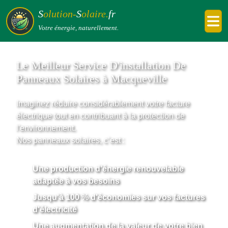
S
olution-
S
olaire.
fr
Votre énergie, naturellement.
Le Meilleur Service D'installation De
Panneaux Solaires à Macqueville
Imaginez réduire considérablement votre facture
électrique tout en contribuant à la protection de
l'environnement.
Nos panneaux solaires, c’est :
Une production d'énergie renouvelable
adaptée à vos besoins
Jusqu'à 100 % d'économies sur vos factures
d'électricité
Une augmentation de la valeur de votre bien