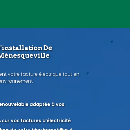
'installation De
 Ménesqueville
nt votre facture électrique tout en
'environnement.
renouvelable adaptée à vos
sur vos factures d'électricité
eur de votre bien immobilier à