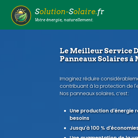
S
olution-
S
olaire.
fr
Votre énergie, naturellement.
Le Meilleur Service D
Panneaux Solaires à
Imaginez réduire considérableme
contribuant à la protection de l
Nos panneaux solaires, c’est :
Une production d'énergie 
besoins
Jusqu'à 100 % d'économies 
Une augmentation de la val