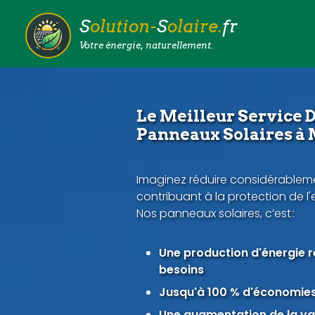
S
olution-
S
olaire.
fr
Votre énergie, naturellement.
Le Meilleur Service D
Panneaux Solaires à
Imaginez réduire considérableme
contribuant à la protection de l
Nos panneaux solaires, c’est :
Une production d'énergie 
besoins
Jusqu'à 100 % d'économies 
Une augmentation de la val