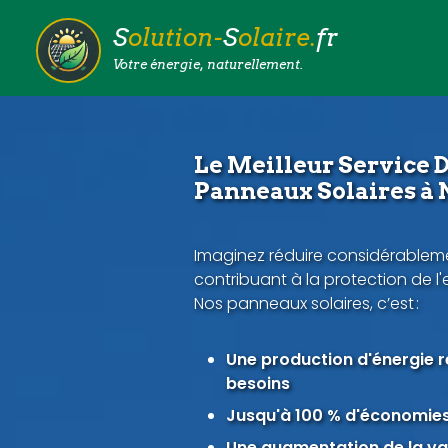
S
olution-
S
olaire.
fr
Votre énergie, naturellement.
Le Meilleur Service D
Panneaux Solaires à 
Imaginez réduire considérableme
contribuant à la protection de l
Nos panneaux solaires, c’est :
Une production d'énergie 
besoins
Jusqu'à 100 % d'économies 
Une augmentation de la val