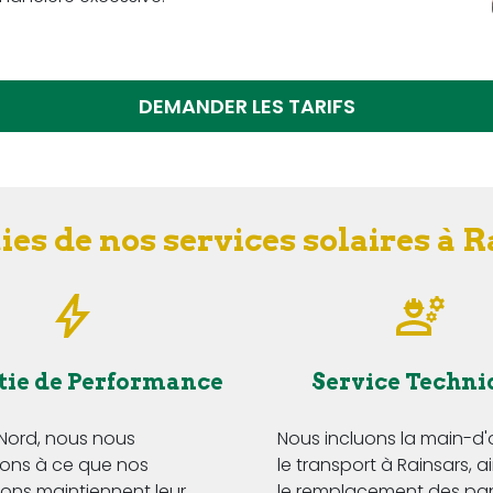
DEMANDER LES TARIFS
es de nos services solaires à 
tie de Performance
Service Techni
 Nord, nous nous
Nous incluons la main-d
ns à ce que nos
le transport à Rainsars, a
tions maintiennent leur
le remplacement des p