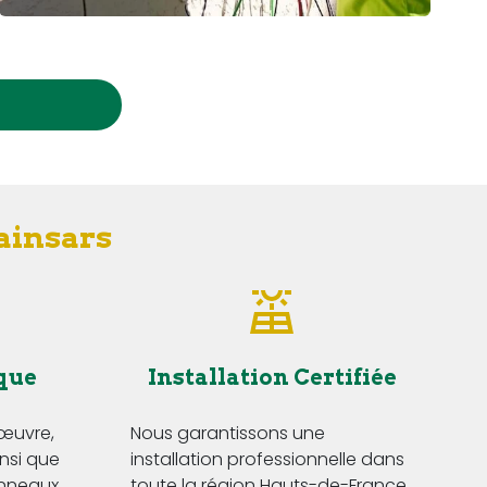
Rainsars
que
Installation Certifiée
'œuvre,
Nous garantissons une
insi que
installation professionnelle dans
anneaux
toute la région Hauts-de-France,