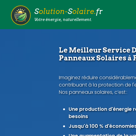
S
olution-
S
olaire.
fr
Votre énergie, naturellement.
Le Meilleur Service D
Panneaux Solaires à 
Imaginez réduire considérableme
contribuant à la protection de l
Nos panneaux solaires, c’est :
Une production d'énergie 
besoins
Jusqu'à 100 % d'économies 
Une augmentation de la val