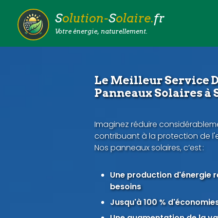
S
olution-
S
olaire.
fr
Votre énergie, naturellement.
Le Meilleur Service D
Panneaux Solaires à S
Imaginez réduire considérableme
contribuant à la protection de l
Nos panneaux solaires, c’est :
Une production d'énergie 
besoins
Jusqu'à 100 % d'économies 
Une augmentation de la val