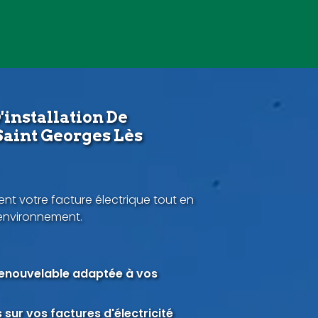
'installation De
Saint Georges Lès
nt votre facture électrique tout en
'environnement.
renouvelable adaptée à vos
sur vos factures d'électricité