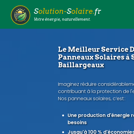
S
olution-
S
olaire.
fr
Votre énergie, naturellement.
Le Meilleur Service D
Panneaux Solaires à 
Baillargeaux
Imaginez réduire considérableme
contribuant à la protection de l
Nos panneaux solaires, c’est :
Une production d'énergie 
besoins
Jusqu'à 100 % d'économies 