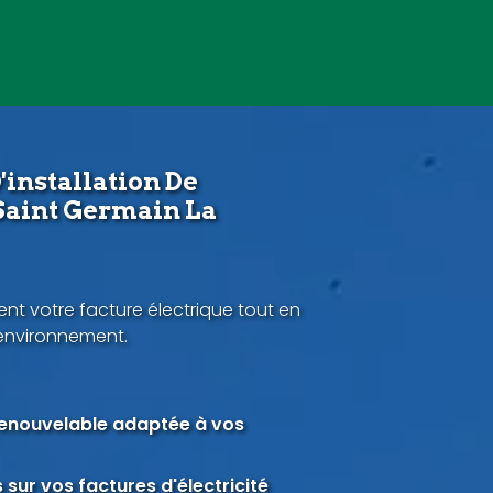
'installation De
Saint Germain La
nt votre facture électrique tout en
'environnement.
renouvelable adaptée à vos
sur vos factures d'électricité