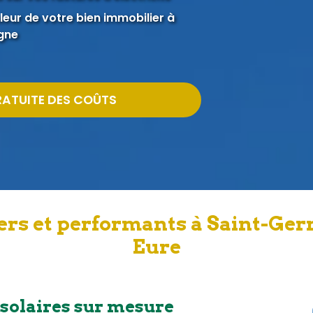
eur de votre bien immobilier à
gne
RATUITE DES COÛTS
ers et performants à Saint-Ge
Eure
 solaires sur mesure