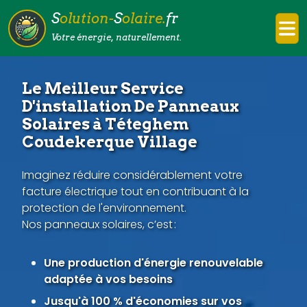
S
olution-
S
olaire.
fr
Votre énergie, naturellement.
Le Meilleur Service
D'installation De Panneaux
Solaires à Téteghem
Coudekerque Village
Imaginez réduire considérablement votre
facture électrique tout en contribuant à la
protection de l'environnement.
Nos panneaux solaires, c’est :
Une production d'énergie renouvelable
adaptée à vos besoins
Jusqu'à 100 % d'économies sur vos