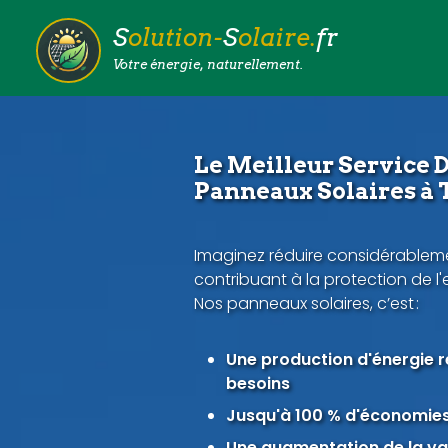
S
olution-
S
olaire.
fr
Votre énergie, naturellement.
Le Meilleur Service D
Panneaux Solaires à 
Imaginez réduire considérableme
contribuant à la protection de l
Nos panneaux solaires, c’est :
Une production d'énergie 
besoins
Jusqu'à 100 % d'économies 
Une augmentation de la val