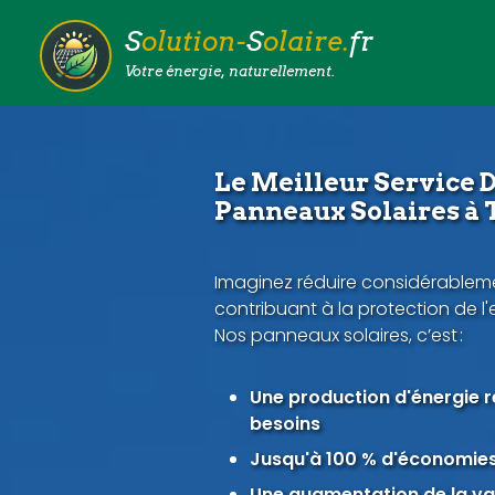
S
olution-
S
olaire.
fr
Votre énergie, naturellement.
Le Meilleur Service D
Panneaux Solaires à 
Imaginez réduire considérableme
contribuant à la protection de l
Nos panneaux solaires, c’est :
Une production d'énergie 
besoins
Jusqu'à 100 % d'économies 
Une augmentation de la val