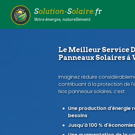
S
olution-
S
olaire.
fr
Votre énergie, naturellement.
Le Meilleur Service D
Panneaux Solaires à 
Imaginez réduire considérableme
contribuant à la protection de l
Nos panneaux solaires, c’est :
Une production d'énergie 
besoins
Jusqu'à 100 % d'économies 
Une augmentation de la val