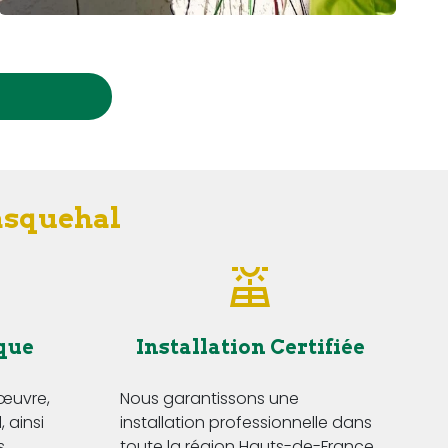
Wasquehal
que
Installation Certifiée
'œuvre,
Nous garantissons une
 ainsi
installation professionnelle dans
s
toute la région Hauts-de-France,