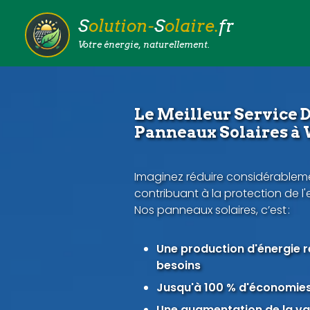
S
olution-
S
olaire.
fr
Votre énergie, naturellement.
Le Meilleur Service D
Panneaux Solaires à
Imaginez réduire considérableme
contribuant à la protection de l
Nos panneaux solaires, c’est :
Une production d'énergie 
besoins
Jusqu'à 100 % d'économies 
Une augmentation de la val