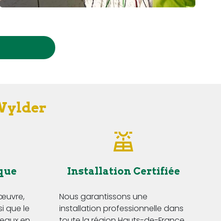
 Wylder
que
Installation Certifiée
'œuvre,
Nous garantissons une
si que le
installation professionnelle dans
eaux en
toute la région Hauts-de-France,