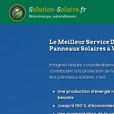
S
olution-
S
olaire.
fr
Votre énergie, naturellement.
Le Meilleur Service D
Panneaux Solaires à
Imaginez réduire considérableme
contribuant à la protection de l
Nos panneaux solaires, c’est :
Une production d'énergie 
besoins
Jusqu'à 100 % d'économies 
Une augmentation de la val