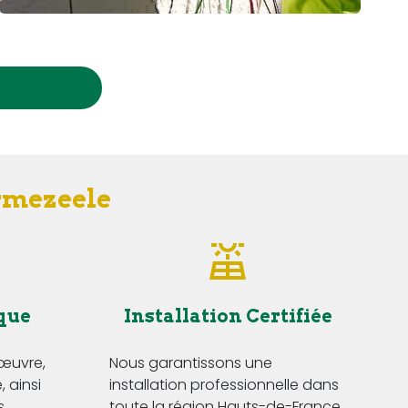
ermezeele
que
Installation Certifiée
'œuvre,
Nous garantissons une
 ainsi
installation professionnelle dans
s
toute la région Hauts-de-France,