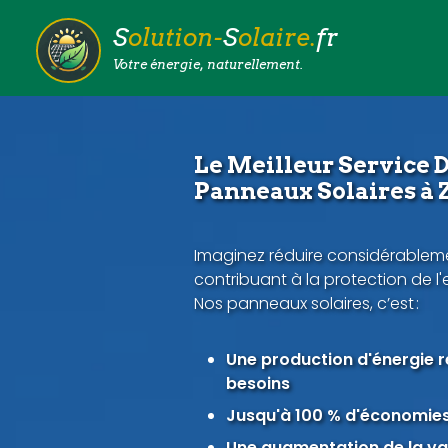
S
olution-
S
olaire.
fr
Votre énergie, naturellement.
Le Meilleur Service D
Panneaux Solaires à
Imaginez réduire considérableme
contribuant à la protection de l
Nos panneaux solaires, c’est :
Une production d'énergie 
besoins
Jusqu'à 100 % d'économies 
Une augmentation de la val